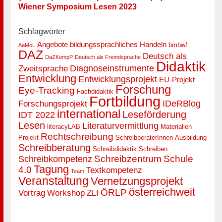
Wiener Symposium Lesen 2023
Schlagwörter
Angebote
bildungssprachliches Handeln
bmbwf
AaMoL
DAZ
Deutsch als
DaZKompP
Deutsch als Fremdsprache
Didaktik
Diagnoseinstrumente
Zweitsprache
Entwicklung
Entwicklungsprojekt
EU-Projekt
Forschung
Eye-Tracking
Fachdidaktik
Fortbildung
IDeRBlog
Forschungsprojekt
international
Leseförderung
IDT 2022
Lesen
Literaturvermittlung
literacyLAB
Materialien
Rechtschreibung
Projekt
SchreibberaterInnen-Ausbildung
Schreibberatung
Schreibdidaktik
Schreiben
Schreibzentrum
Schule
Schreibkompetenz
Tagung
4.0
Textkompetenz
Team
Veranstaltung
Vernetzungsprojekt
österreichweit
ÖRLP
Vortrag
Workshop
ZLI