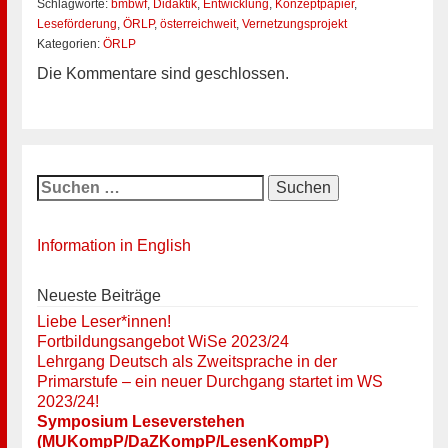
Schlagworte:
bmbwf
,
Didaktik
,
Entwicklung
,
Konzeptpapier
,
Leseförderung
,
ÖRLP
,
österreichweit
,
Vernetzungsprojekt
Kategorien:
ÖRLP
Die Kommentare sind geschlossen.
Suchen
nach:
Information in English
Neueste Beiträge
Liebe Leser*innen!
Fortbildungsangebot WiSe 2023/24
Lehrgang Deutsch als Zweitsprache in der
Primarstufe – ein neuer Durchgang startet im WS
2023/24!
Symposium Leseverstehen
(MUKompP/DaZKompP/LesenKompP)