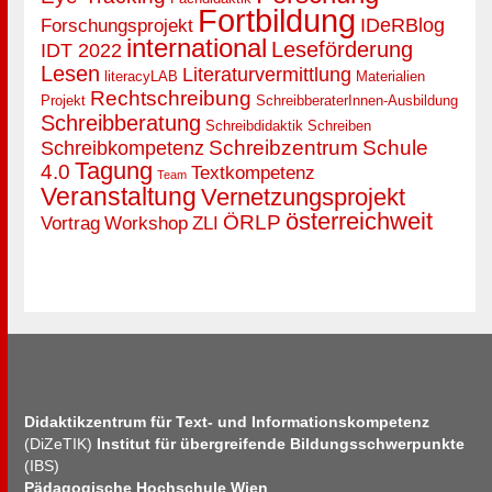
Fortbildung
IDeRBlog
Forschungsprojekt
international
Leseförderung
IDT 2022
Lesen
Literaturvermittlung
literacyLAB
Materialien
Rechtschreibung
Projekt
SchreibberaterInnen-Ausbildung
Schreibberatung
Schreibdidaktik
Schreiben
Schreibzentrum
Schule
Schreibkompetenz
Tagung
4.0
Textkompetenz
Team
Veranstaltung
Vernetzungsprojekt
österreichweit
ÖRLP
Vortrag
Workshop
ZLI
Didaktikzentrum für Text- und Informationskompetenz
(DiZeTIK)
Institut für übergreifende Bildungsschwerpunkte
(IBS)
Pädagogische Hochschule Wien