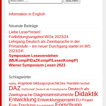
nach:
Information in English
Neueste Beiträge
Liebe Leser*innen!
Fortbildungsangebot WiSe 2023/24
Lehrgang Deutsch als Zweitsprache in der
Primarstufe – ein neuer Durchgang startet im WS
2023/24!
Symposium Leseverstehen
(MUKompP/DaZKompP/LesenKompP)
Wiener Symposium Lesen 2023
Schlagwörter
Angebote
bildungssprachliches Handeln
bmbwf
AaMoL
DAZ
Deutsch als
DaZKompP
Deutsch als Fremdsprache
Didaktik
Diagnoseinstrumente
Zweitsprache
Entwicklung
Entwicklungsprojekt
EU-Projekt
Forschung
Eye-Tracking
Fachdidaktik