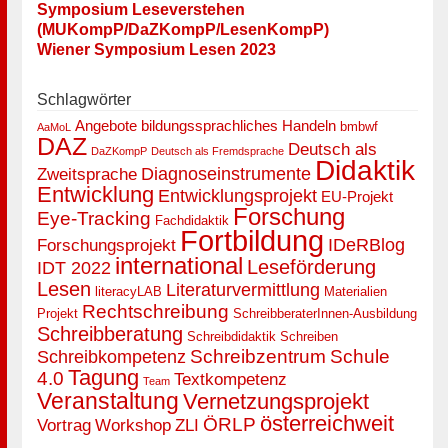
Symposium Leseverstehen
(MUKompP/DaZKompP/LesenKompP)
Wiener Symposium Lesen 2023
Schlagwörter
Angebote
bildungssprachliches Handeln
bmbwf
AaMoL
DAZ
Deutsch als
DaZKompP
Deutsch als Fremdsprache
Didaktik
Diagnoseinstrumente
Zweitsprache
Entwicklung
Entwicklungsprojekt
EU-Projekt
Forschung
Eye-Tracking
Fachdidaktik
Fortbildung
IDeRBlog
Forschungsprojekt
international
Leseförderung
IDT 2022
Lesen
Literaturvermittlung
literacyLAB
Materialien
Rechtschreibung
Projekt
SchreibberaterInnen-Ausbildung
Schreibberatung
Schreibdidaktik
Schreiben
Schreibzentrum
Schule
Schreibkompetenz
Tagung
4.0
Textkompetenz
Team
Veranstaltung
Vernetzungsprojekt
österreichweit
ÖRLP
Vortrag
Workshop
ZLI