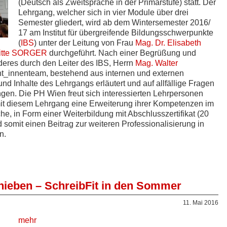
(Deutsch als Zweitsprache in der Primarstufe) statt. Der
Lehrgang, welcher sich in vier Module über drei
Semester gliedert, wird ab dem Wintersemester 2016/
17 am Institut für übergreifende Bildungsschwerpunkte
(
IBS
) unter der Leitung von Frau
Mag. Dr. Elisabeth
gitte SORGER
durchgeführt. Nach einer Begrüßung und
eres durch den Leiter des IBS, Herrn
Mag. Walter
nt_innenteam, bestehend aus internen und externen
und Inhalte des Lehrgangs erläutert und auf allfällige Fragen
en. Die PH Wien freut sich interessierten Lehrpersonen
it diesem Lehrgang eine Erweiterung ihrer Kompetenzen im
e, in Form einer Weiterbildung mit Abschlusszertifikat (20
somit einen Beitrag zur weiteren Professionalisierung in
n.
hieben – SchreibFit in den Sommer
11. Mai 2016
mehr