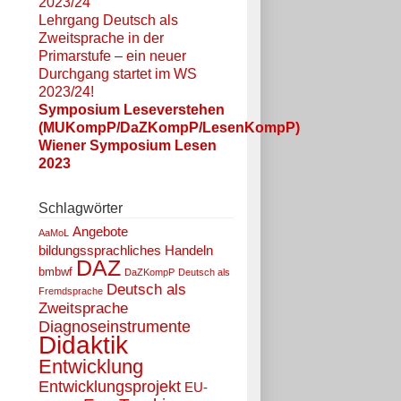
2023/24
Lehrgang Deutsch als
Zweitsprache in der
Primarstufe – ein neuer
Durchgang startet im WS
2023/24!
Symposium Leseverstehen
(MUKompP/DaZKompP/LesenKompP)
Wiener Symposium Lesen
2023
Schlagwörter
Angebote
AaMoL
bildungssprachliches Handeln
DAZ
bmbwf
DaZKompP
Deutsch als
Deutsch als
Fremdsprache
Zweitsprache
Diagnoseinstrumente
Didaktik
Entwicklung
Entwicklungsprojekt
EU-