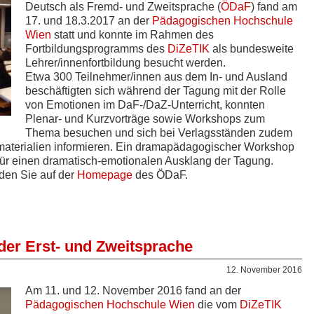
Deutsch als Fremd- und Zweitsprache (
ÖDaF
) fand am
17. und 18.3.2017 an der
Pädagogischen Hochschule
Wien
statt und konnte im Rahmen des
Fortbildungsprogramms des
DiZeTIK
als bundesweite
Lehrer/innenfortbildung besucht werden.
Etwa 300 Teilnehmer/innen aus dem In- und Ausland
beschäftigten sich während der Tagung mit der Rolle
von Emotionen im DaF-/DaZ-Unterricht, konnten
Plenar- und Kurzvorträge sowie Workshops zum
Thema besuchen und sich bei Verlagsständen zudem
aterialien informieren. Ein dramapädagogischer Workshop
ür einen dramatisch-emotionalen Ausklang der Tagung.
nden Sie auf der
Homepage
des ÖDaF.
der Erst- und Zweitsprache
12. November 2016
Am 11. und 12. November 2016 fand an der
Pädagogischen Hochschule Wien
die vom
DiZeTIK