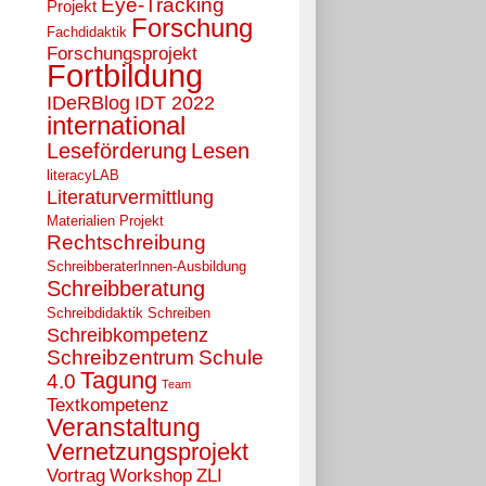
Eye-Tracking
Projekt
Forschung
Fachdidaktik
Forschungsprojekt
Fortbildung
IDeRBlog
IDT 2022
international
Leseförderung
Lesen
literacyLAB
Literaturvermittlung
Materialien
Projekt
Rechtschreibung
SchreibberaterInnen-Ausbildung
Schreibberatung
Schreibdidaktik
Schreiben
Schreibkompetenz
Schreibzentrum
Schule
Tagung
4.0
Team
Textkompetenz
Veranstaltung
Vernetzungsprojekt
Vortrag
Workshop
ZLI