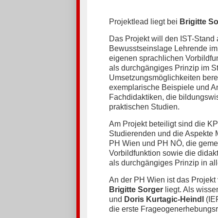
Projektlead liegt bei
Brigitte S
Das Projekt will den IST-Stan
Bewusstseinslage Lehrende im S
eigenen sprachlichen Vorbildfun
als durchgängiges Prinzip im S
Umsetzungsmöglichkeiten bereit
exemplarische Beispiele und An
Fachdidaktiken, die bildungsw
praktischen Studien.
Am Projekt beteiligt sind die K
Studierenden und die Aspekte M
PH Wien und PH NÖ, die gemei
Vorbildfunktion sowie die dida
als durchgängiges Prinzip in al
An der PH Wien ist das Projekt
Brigitte Sorger
liegt. Als wisse
und
Doris Kurtagic-Heindl
(IEP
die erste Frageogenerhebungsr