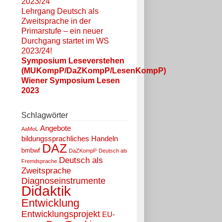
2023/24
Lehrgang Deutsch als
Zweitsprache in der
Primarstufe – ein neuer
Durchgang startet im WS
2023/24!
Symposium Leseverstehen
(MUKompP/DaZKompP/LesenKompP)
Wiener Symposium Lesen
2023
Schlagwörter
Angebote
AaMoL
bildungssprachliches Handeln
DAZ
bmbwf
DaZKompP
Deutsch als
Deutsch als
Fremdsprache
Zweitsprache
Diagnoseinstrumente
Didaktik
Entwicklung
Entwicklungsprojekt
EU-