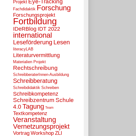
Eye-Tracking
Projekt
Forschung
Fachdidaktik
Forschungsprojekt
Fortbildung
IDeRBlog
IDT 2022
international
Leseförderung
Lesen
literacyLAB
Literaturvermittlung
Materialien
Projekt
Rechtschreibung
SchreibberaterInnen-Ausbildung
Schreibberatung
Schreibdidaktik
Schreiben
Schreibkompetenz
Schreibzentrum
Schule
Tagung
4.0
Team
Textkompetenz
Veranstaltung
Vernetzungsprojekt
Vortrag
Workshop
ZLI