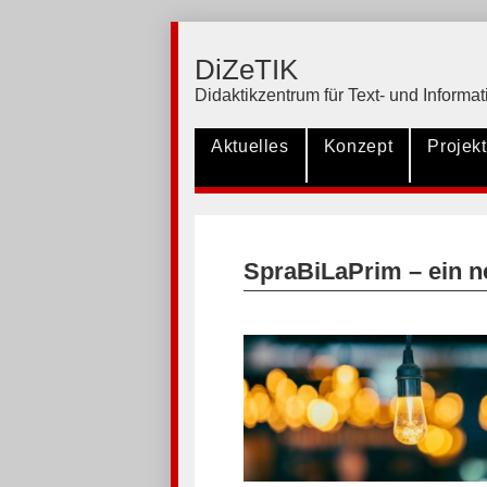
DiZeTIK
Didaktikzentrum für Text- und Inform
Aktuelles
Konzept
Projek
SpraBiLaPrim – ein n