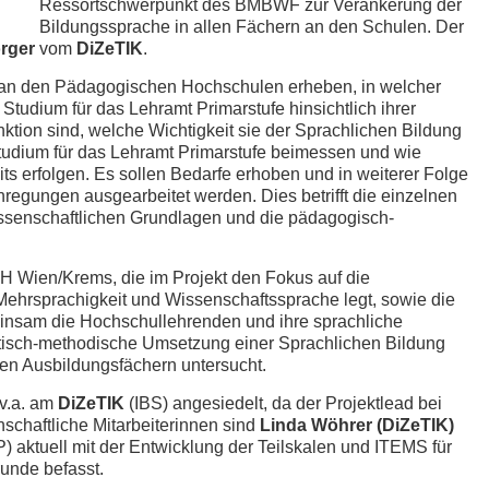
Ressortschwerpunkt des BMBWF zur Verankerung der
Bildungssprache in allen Fächern an den Schulen. Der
orger
vom
DiZeTIK
.
d an den Pädagogischen Hochschulen erheben, in welcher
tudium für das Lehramt Primarstufe hinsichtlich ihrer
ktion sind, welche Wichtigkeit sie der Sprachlichen Bildung
tudium für das Lehramt Primarstufe beimessen und wie
s erfolgen. Es sollen Bedarfe erhoben und in weiterer Folge
regungen ausgearbeitet werden. Dies betrifft die einzelnen
issenschaftlichen Grundlagen und die pädagogisch-
PH Wien/Krems, die im Projekt den Fokus auf die
ehrsprachigkeit und Wissenschaftssprache legt, sowie die
nsam die Hochschullehrenden und ihre sprachliche
ktisch-methodische Umsetzung einer Sprachlichen Bildung
len Ausbildungsfächern untersucht.
 v.a. am
DiZeTIK
(IBS) angesiedelt, da der Projektlead bei
nschaftliche Mitarbeiterinnen sind
Linda Wöhrer (DiZeTIK)
) aktuell mit der Entwicklung der Teilskalen und ITEMS für
unde befasst.