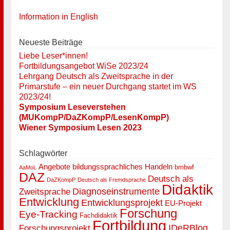
Information in English
Neueste Beiträge
Liebe Leser*innen!
Fortbildungsangebot WiSe 2023/24
Lehrgang Deutsch als Zweitsprache in der
Primarstufe – ein neuer Durchgang startet im WS
2023/24!
Symposium Leseverstehen
(MUKompP/DaZKompP/LesenKompP)
Wiener Symposium Lesen 2023
Schlagwörter
Angebote
bildungssprachliches Handeln
bmbwf
AaMoL
DAZ
Deutsch als
DaZKompP
Deutsch als Fremdsprache
Didaktik
Diagnoseinstrumente
Zweitsprache
Entwicklung
Entwicklungsprojekt
EU-Projekt
Forschung
Eye-Tracking
Fachdidaktik
Fortbildung
IDeRBlog
Forschungsprojekt