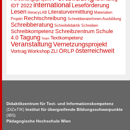
international
Leseförderung
IDT 2022
Lesen
Literaturvermittlung
literacyLAB
Materialien
Rechtschreibung
Projekt
SchreibberaterInnen-Ausbildung
Schreibberatung
Schreibdidaktik
Schreiben
Schreibzentrum
Schule
Schreibkompetenz
Tagung
4.0
Textkompetenz
Team
Veranstaltung
Vernetzungsprojekt
österreichweit
ÖRLP
Vortrag
Workshop
ZLI
Didaktikzentrum für Text- und Informationskompetenz
(DiZeTIK)
Institut für übergreifende Bildungsschwerpunkte
(IBS)
Pädagogische Hochschule Wien