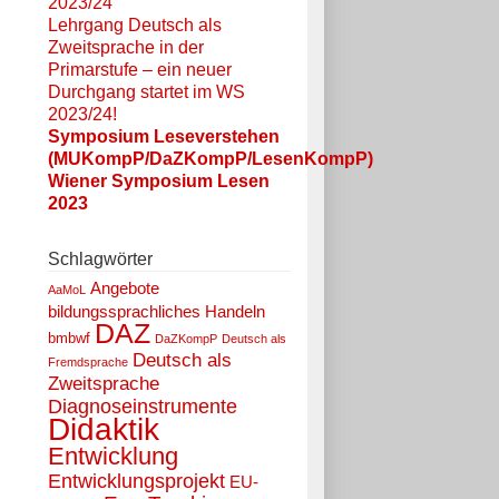
2023/24
Lehrgang Deutsch als
Zweitsprache in der
Primarstufe – ein neuer
Durchgang startet im WS
2023/24!
Symposium Leseverstehen
(MUKompP/DaZKompP/LesenKompP)
Wiener Symposium Lesen
2023
Schlagwörter
Angebote
AaMoL
bildungssprachliches Handeln
DAZ
bmbwf
DaZKompP
Deutsch als
Deutsch als
Fremdsprache
Zweitsprache
Diagnoseinstrumente
Didaktik
Entwicklung
Entwicklungsprojekt
EU-