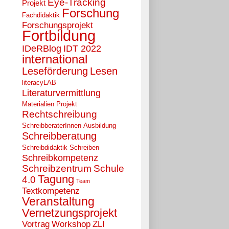
Eye-Tracking
Projekt
Forschung
Fachdidaktik
Forschungsprojekt
Fortbildung
IDeRBlog
IDT 2022
international
Leseförderung
Lesen
literacyLAB
Literaturvermittlung
Materialien
Projekt
Rechtschreibung
SchreibberaterInnen-Ausbildung
Schreibberatung
Schreibdidaktik
Schreiben
Schreibkompetenz
Schreibzentrum
Schule
Tagung
4.0
Team
Textkompetenz
Veranstaltung
Vernetzungsprojekt
Vortrag
Workshop
ZLI